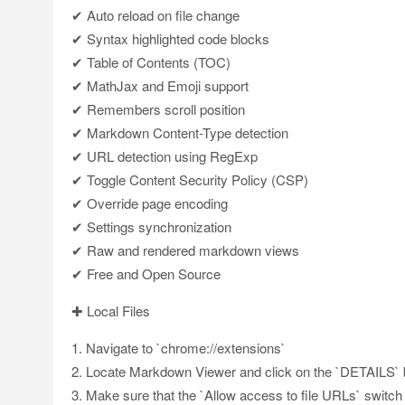
✔ Auto reload on file change
✔ Syntax highlighted code blocks
✔ Table of Contents (TOC)
✔ MathJax and Emoji support
✔ Remembers scroll position
✔ Markdown Content-Type detection
✔ URL detection using RegExp
✔ Toggle Content Security Policy (CSP)
✔ Override page encoding
✔ Settings synchronization
✔ Raw and rendered markdown views
✔ Free and Open Source
✚ Local Files
1. Navigate to `chrome://extensions`
2. Locate Markdown Viewer and click on the `DETAILS` 
3. Make sure that the `Allow access to file URLs` switch 