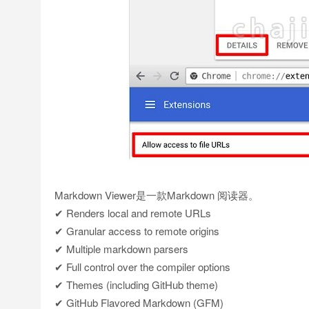
Markdown Viewer是一款Markdown 阅读器。
✔ Renders local and remote URLs
✔ Granular access to remote origins
✔ Multiple markdown parsers
✔ Full control over the compiler options
✔ Themes (including GitHub theme)
✔ GitHub Flavored Markdown (GFM)