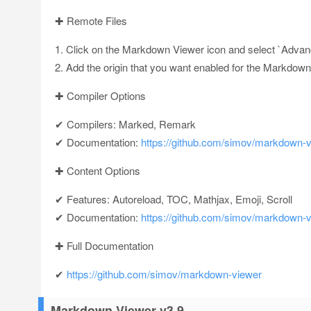
✚ Remote Files
1. Click on the Markdown Viewer icon and select `Adva
2. Add the origin that you want enabled for the Markdow
✚ Compiler Options
✔ Compilers: Marked, Remark
✔ Documentation:
https://github.com/simov/markdown-v
✚ Content Options
✔ Features: Autoreload, TOC, Mathjax, Emoji, Scroll
✔ Documentation:
https://github.com/simov/markdown-v
✚ Full Documentation
✔
https://github.com/simov/markdown-viewer
Markdown Viewer v3.9