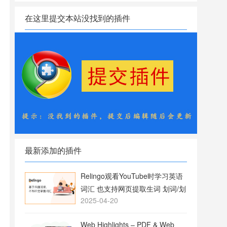
在这里提交本站没找到的插件
最新添加的插件
Relingo观看YouTube时学习英语
词汇 也支持网页提取生词 划词/划
2025-04-20
句翻译
Web Highlights – PDF & Web