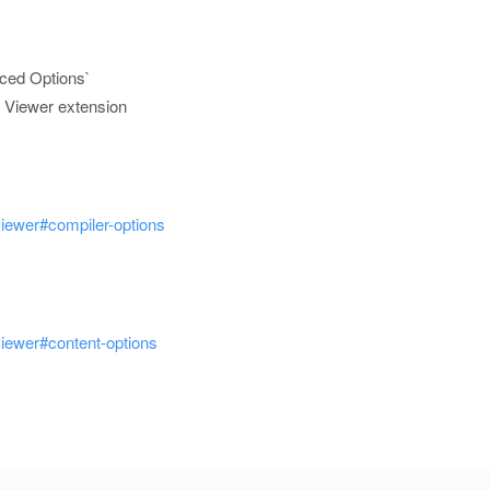
nced Options`
n Viewer extension
iewer#compiler-options
iewer#content-options