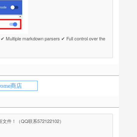
ltiple markdown parsers ✔ Full control over the
rome商店
（QQ联系572122102）