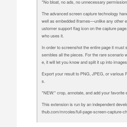
*No bloat, no ads, no unnecessary permissions,
The advanced screen capture technology hand
well as embedded iframes—unlike any other exte
ustomer support flag icon on the capture page
who uses it.
In order to screenshot the entire page it must s
sembles all the pieces. For the rare scenario 
e, it will let you know and split it up into image
Export your result to PNG, JPEG, or various 
s.
*NEW:* crop, annotate, and add your favorite 
This extension is run by an independent develop
thub.com/mrcoles/full-page-screen-capture-c