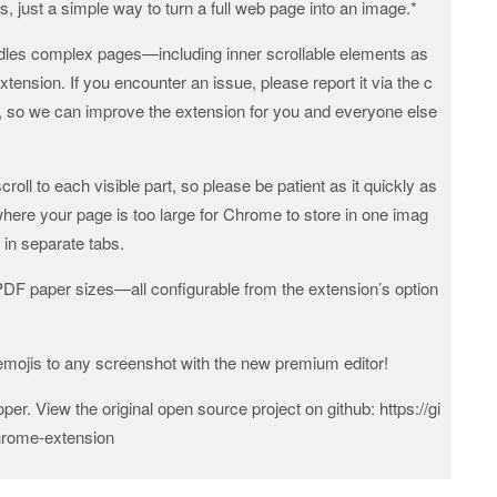
 just a simple way to turn a full web page into an image.*
les complex pages—including inner scrollable elements as
nsion. If you encounter an issue, please report it via the c
, so we can improve the extension for you and everyone else
croll to each visible part, so please be patient as it quickly as
where your page is too large for Chrome to store in one imag
s in separate tabs.
PDF paper sizes—all configurable from the extension’s option
emojis to any screenshot with the new premium editor!
er. View the original open source project on github: https://gi
hrome-extension