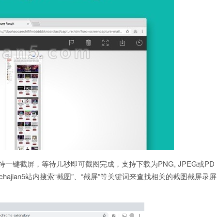
支持一键截屏，等待几秒即可截图完成，支持下载为PNG, JPEG或PD
chajian5站内搜索“截图”、“截屏”等关键词来查找相关的截图截屏录屏