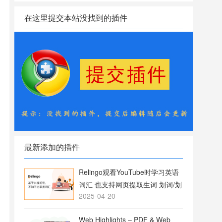
在这里提交本站没找到的插件
最新添加的插件
Relingo观看YouTube时学习英语
词汇 也支持网页提取生词 划词/划
2025-04-20
句翻译
Web Highlights – PDF & Web