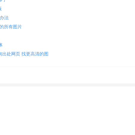
版
决办法
网页上的所有图片
字体
片反向查询出处网页 找更高清的图