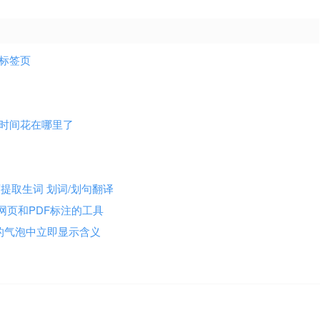
新标签页
你网上的时间花在哪里了
网页提取生词 划词/划句翻译
er 专注于网页和PDF标注的工具
弹出的气泡中立即显示含义