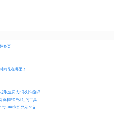
新标签页
你网上的时间花在哪里了
网页提取生词 划词/划句翻译
er 专注于网页和PDF标注的工具
弹出的气泡中立即显示含义