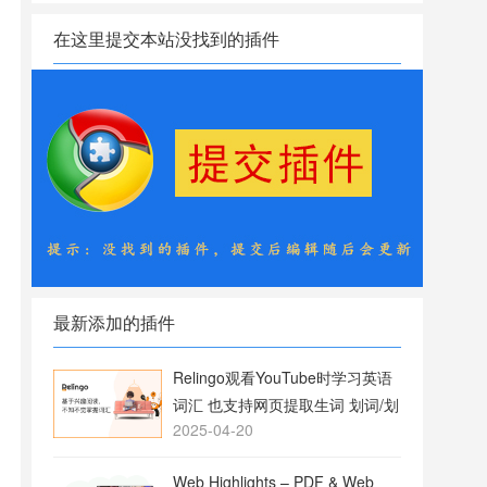
在这里提交本站没找到的插件
最新添加的插件
Relingo观看YouTube时学习英语
词汇 也支持网页提取生词 划词/划
2025-04-20
句翻译
Web Highlights – PDF & Web