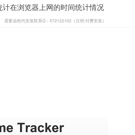
ker 统计在浏览器上网的时间统计情况
需要远程代安装联系Q：572122102（注明:付费安装）