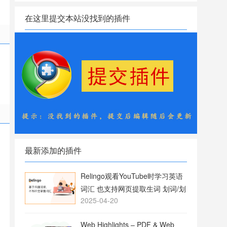
在这里提交本站没找到的插件
最新添加的插件
Relingo观看YouTube时学习英语
词汇 也支持网页提取生词 划词/划
2025-04-20
句翻译
Web Highlights – PDF & Web