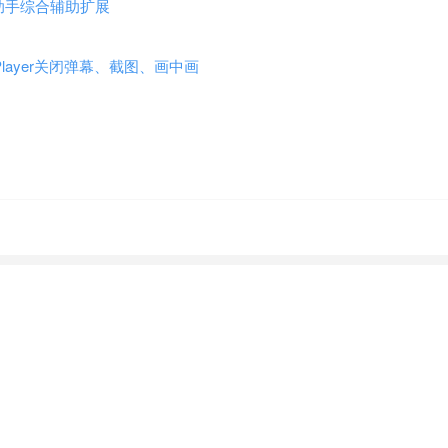
B站哔哩哔哩助手综合辅助扩展
ibili Player关闭弹幕、截图、画中画