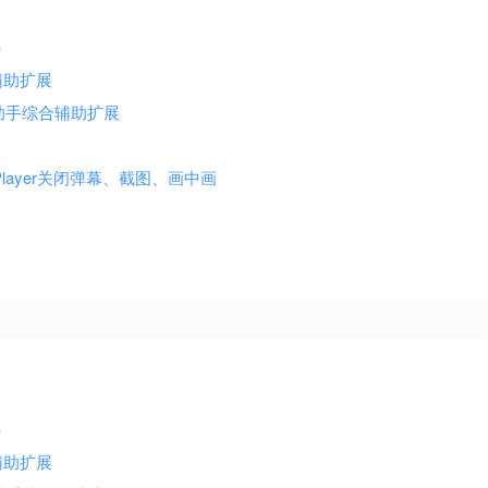
）
哩音乐辅助扩展
B站哔哩哔哩助手综合辅助扩展
ibili Player关闭弹幕、截图、画中画
）
哩音乐辅助扩展