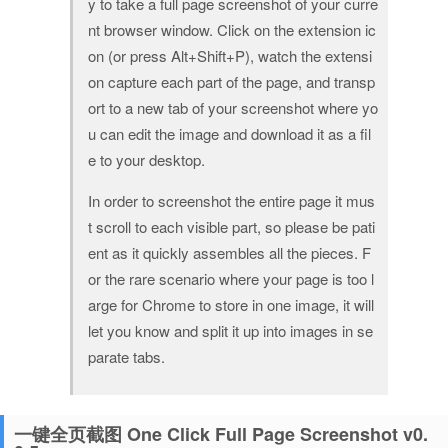
y to take a full page screenshot of your curre
nt browser window. Click on the extension ic
on (or press Alt+Shift+P), watch the extensi
on capture each part of the page, and transp
ort to a new tab of your screenshot where yo
u can edit the image and download it as a fil
e to your desktop.
In order to screenshot the entire page it mus
t scroll to each visible part, so please be pati
ent as it quickly assembles all the pieces. F
or the rare scenario where your page is too l
arge for Chrome to store in one image, it will
let you know and split it up into images in se
parate tabs.
一键全页截图 One Click Full Page Screenshot v0.