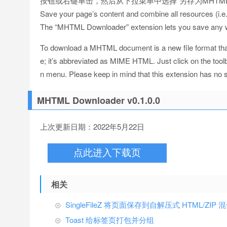
按钮或右键单击，然后从下拉菜单中选择“另存为MHTM
Save your page’s content and combine all resources (i.e., p
The “MHTML Downloader” extension lets you save any web
To download a MHTML document is a new file format that w
e; it’s abbreviated as MIME HTML. Just click on the too
n menu. Please keep in mind that this extension has no s
MHTML Downloader v0.1.0.0
上次更新日期：2022年5月22日
点此进入下载页
相关
SingleFileZ 将页面保存到自解压式 HTML/ZIP
Toast 给标签页打包并分组