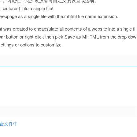
L”。请记住，此扩展没有可自定义的设置或选项。
ictures) into a single file!
page as a single file with the.mhtml file name extension.
as created to encapsulate all contents of a website into a single fil
lbar button or right-click then pick Save as MHTML from the drop-dow
ettings or options to customize.
 混合文件中