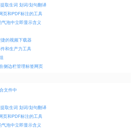
网页提取生词 划词/划句翻译
er 专注于网页和PDF标注的工具
弹出的气泡中立即显示含义
广告简单便捷的视频下载器
小部件和生产力工具
卡组
直标签页栏 在侧边栏管理标签网页
 混合文件中
网页提取生词 划词/划句翻译
er 专注于网页和PDF标注的工具
弹出的气泡中立即显示含义