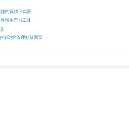
广告简单便捷的视频下载器
小部件和生产力工具
卡组
直标签页栏 在侧边栏管理标签网页