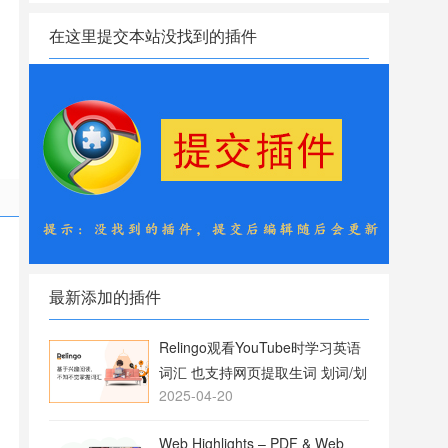
在这里提交本站没找到的插件
最新添加的插件
Relingo观看YouTube时学习英语
词汇 也支持网页提取生词 划词/划
2025-04-20
句翻译
Web Highlights – PDF & Web