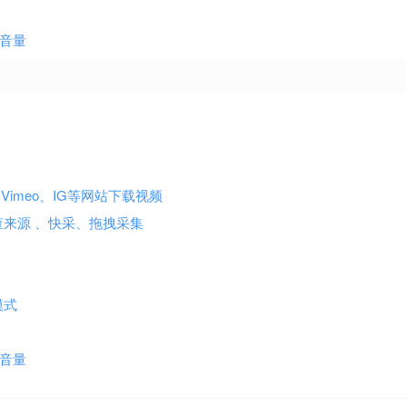
大音量
B、X、Vimeo、IG等网站下载视频
查来源 、快采、拖拽采集
色模式
大音量