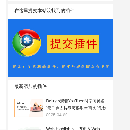
在这里提交本站没找到的插件
最新添加的插件
Relingo观看YouTube时学习英语
词汇 也支持网页提取生词 划词/划
2025-04-20
句翻译
Web Highlights – PDF & Web