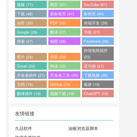
视频 (71)
网页 (67)
YouTube (61)
下载 (48)
新标签页 (41)
标签页 (40)
油管 (35)
PDF (30)
前端开发 (29)
Google (28)
翻译 (27)
书签 (27)
搜索 (27)
截图 (26)
Facebook (25)
跨境电商插件
图片 (24)
谷歌 (23)
(23)
Gmail (22)
阅读 (22)
亚马逊 (21)
开发者插件 (21)
开发者工具 (20)
下载视频 (20)
文档 (19)
GitHub (19)
截屏 (19)
翻译插件 (19)
视频下载 (19)
ChatGPT (19)
友情链接
久品软件
油猴浏览器脚本