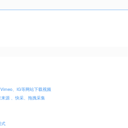
B、X、Vimeo、IG等网站下载视频
查来源 、快采、拖拽采集
色模式