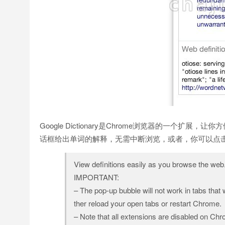
Google Dictionary是Chrome浏览器的一
话框给出单词的解释，无需中断浏览，或者，你可以点击扩展工具
View definitions easily as you browse the web
IMPORTANT:
– The pop-up bubble will not work in tabs that we
ther reload your open tabs or restart Chrome.
– Note that all extensions are disabled on Chr