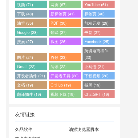
视频 (71)
网页 (67)
YouTube (61)
下载 (48)
新标签页 (41)
标签页 (40)
油管 (35)
PDF (30)
前端开发 (29)
Google (28)
翻译 (27)
书签 (27)
搜索 (27)
截图 (26)
Facebook (25)
跨境电商插件
图片 (24)
谷歌 (23)
(23)
Gmail (22)
阅读 (22)
亚马逊 (21)
开发者插件 (21)
开发者工具 (20)
下载视频 (20)
文档 (19)
GitHub (19)
截屏 (19)
翻译插件 (19)
视频下载 (19)
ChatGPT (19)
友情链接
久品软件
油猴浏览器脚本