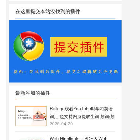
在这里提交本站没找到的插件
最新添加的插件
Relingo观看YouTube时学习英语
词汇 也支持网页提取生词 划词/划
2025-04-20
句翻译
Web Highlights – PDF & Web