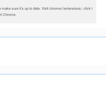
e make sure it’s up to date. Visit chrome://extensions/, click t
art Chrome.