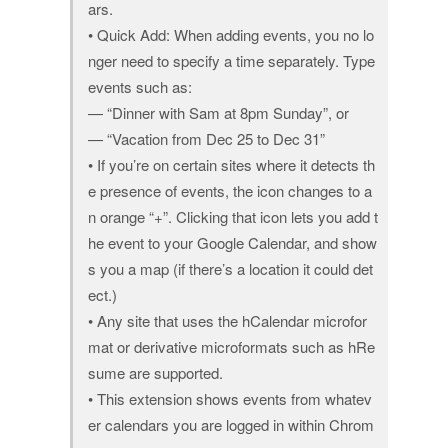
ars.
• Quick Add: When adding events, you no lo
nger need to specify a time separately. Type
events such as:
— “Dinner with Sam at 8pm Sunday”, or
— “Vacation from Dec 25 to Dec 31”
• If you’re on certain sites where it detects th
e presence of events, the icon changes to a
n orange “+”. Clicking that icon lets you add t
he event to your Google Calendar, and show
s you a map (if there’s a location it could det
ect.)
• Any site that uses the hCalendar microfor
mat or derivative microformats such as hRe
sume are supported.
• This extension shows events from whatev
er calendars you are logged in within Chrom