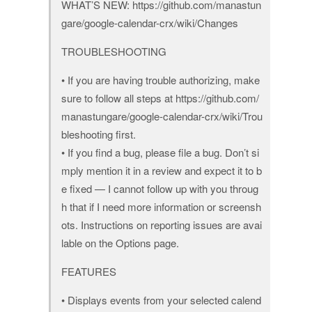
WHAT’S NEW: https://github.com/manastun
gare/google-calendar-crx/wiki/Changes
TROUBLESHOOTING
• If you are having trouble authorizing, make
sure to follow all steps at https://github.com/
manastungare/google-calendar-crx/wiki/Trou
bleshooting first.
• If you find a bug, please file a bug. Don’t si
mply mention it in a review and expect it to b
e fixed — I cannot follow up with you throug
h that if I need more information or screensh
ots. Instructions on reporting issues are avai
lable on the Options page.
FEATURES
• Displays events from your selected calend