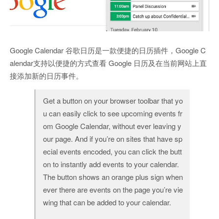
Google Calendar 谷歌日历是一款便捷的日历插件，Google C
alendar支持以便捷的方式查看 Google 日历及在当前网站上直
接添加新的日历事件。
Get a button on your browser toolbar that yo
u can easily click to see upcoming events fr
om Google Calendar, without ever leaving y
our page. And if you’re on sites that have sp
ecial events encoded, you can click the butt
on to instantly add events to your calendar.
The button shows an orange plus sign when
ever there are events on the page you’re vie
wing that can be added to your calendar.