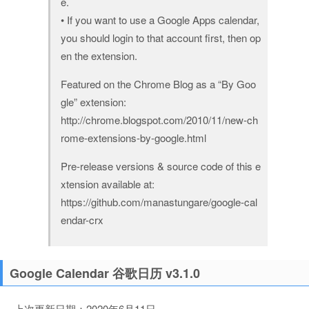
e.
• If you want to use a Google Apps calendar,
you should login to that account first, then op
en the extension.
Featured on the Chrome Blog as a “By Goo
gle” extension:
http://chrome.blogspot.com/2010/11/new-ch
rome-extensions-by-google.html
Pre-release versions & source code of this e
xtension available at:
https://github.com/manastungare/google-cal
endar-crx
Google Calendar 谷歌日历 v3.1.0
上次更新日期：2020年6月11日