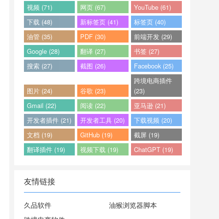
视频 (71)
网页 (67)
YouTube (61)
下载 (48)
新标签页 (41)
标签页 (40)
油管 (35)
PDF (30)
前端开发 (29)
Google (28)
翻译 (27)
书签 (27)
搜索 (27)
截图 (26)
Facebook (25)
跨境电商插件
图片 (24)
谷歌 (23)
(23)
Gmail (22)
阅读 (22)
亚马逊 (21)
开发者插件 (21)
开发者工具 (20)
下载视频 (20)
文档 (19)
GitHub (19)
截屏 (19)
翻译插件 (19)
视频下载 (19)
ChatGPT (19)
友情链接
久品软件
油猴浏览器脚本