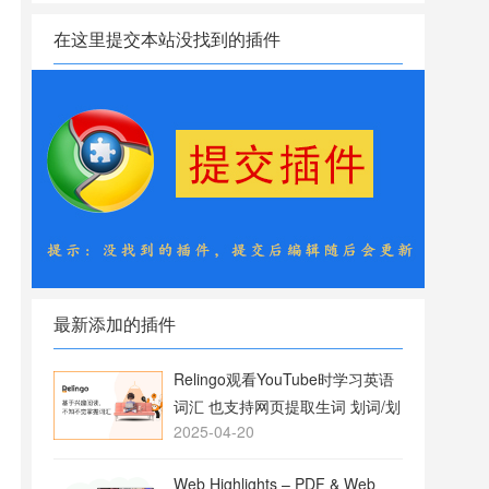
在这里提交本站没找到的插件
最新添加的插件
Relingo观看YouTube时学习英语
词汇 也支持网页提取生词 划词/划
2025-04-20
句翻译
Web Highlights – PDF & Web