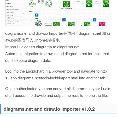
diagrams.net and draw.io Importer是适用于diagrams.net 和 dr
aw.io的图表导入Chrome端插件。
Import Lucidchart diagrams to diagrams.net
Automatic migration to draw.io and diagrams.net for tools that
don’t expose diagram data.
Log into the Lucidchart in a browser tool and navigate to http
s://app.diagrams.net/tools/lucid/import.html into another tab.
Once authenicated you can convert all diagrams in your Lucid
chart account to draw.io and output the results to one zip file.
diagrams.net and draw.io Importer v1.0.2