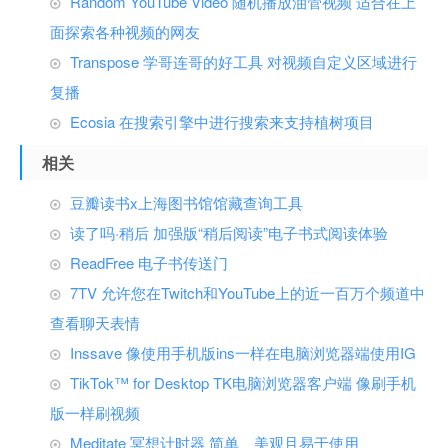
Random YouTube Video 随机播放油管视频 适合在上
面探索各种视频的网友
Transpose 学哥连哥的好工具 对视频自定义区域进行
复播
Ecosia 在搜索引擎中进行搜索来支持植树项目
相关
豆瓣读书x上海图书馆馆藏查询工具
读了吗·稍后 加强版“稍后阅读”电子书式阅读体验
ReadFree 电子书传送门
7TV 允许您在Twitch和YouTube上的近一百万个频道中
查看聊天表情
Inssave 像使用手机版ins一样在电脑浏览器端使用IG
TikTok™ for Desktop TK电脑浏览器客户端 像刷手机
版一样刷视频
Meditate 冥想计时器 简单、美观且易于使用