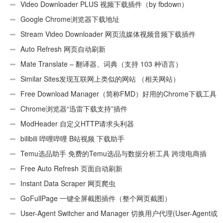
Video Downloader PLUS 视频下载插件（by fbdown）
Google Chrome浏览器下载地址
Stream Video Downloader 网页流媒体视频音频下载插件
Auto Refresh 网页自动刷新
Mate Translate – 翻译器、词典（支持 103 种语言）
Similar Sites发现互联网上类似的网站 （相关网站）
Free Download Manager（简称FMD）好用的Chrome下载工具
插件
Chrome浏览器“迅雷下载支持”插件
ModHeader 自定义HTTP请求头利器
bilibili 哔哩哔哩 B站视频 下载助手
Temu选品助手 免费的Temu选品与数据分析工具 跨境电商插
件
Free Auto Refresh 页面自动刷新
Instant Data Scraper 网页爬虫
GoFullPage 一键全屏截图插件（整个网页截图）
User-Agent Switcher and Manager 切换用户代理(User-Agent或