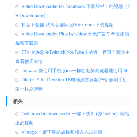
Video Downloader for Facebook 下载脸书上的视频（F
B Downloader）
抖音下载器 从抖音国际版tiktok.com 下载视频
Video Downloader Plus by vidow.io 无广告简单便捷的
视频下载器
7TV 允许您在Twitch和YouTube上的近一百万个频道中
查看聊天表情
Inssave 像使用手机版ins一样在电脑浏览器端使用IG
TikTok™ for Desktop TK电脑浏览器客户端 像刷手机
版一样刷视频
相关
Twitter video downloader 一键下载X（原Twitter）网站
上的视频
Vimego 一键下载站点视频和嵌入式视频