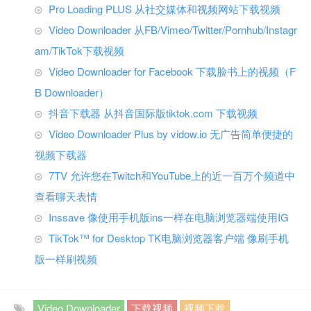
Pro Loading PLUS 从社交媒体和视频网站下载视频
Video Downloader 从FB/Vimeo/Twitter/Pornhub/Instagr
am/TikTok下载视频
Video Downloader for Facebook 下载脸书上的视频（F
B Downloader）
抖音下载器 从抖音国际版tiktok.com 下载视频
Video Downloader Plus by vidow.io 无广告简单便捷的
视频下载器
7TV 允许您在Twitch和YouTube上的近一百万个频道中
查看聊天表情
Inssave 像使用手机版ins一样在电脑浏览器端使用IG
TikTok™ for Desktop TK电脑浏览器客户端 像刷手机
版一样刷视频
Video Downloader
下载视频
视频下载