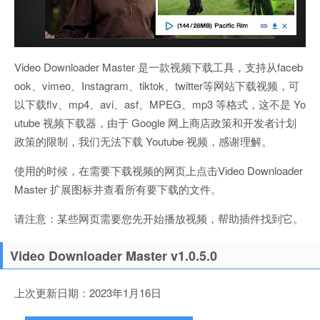
Video Downloader Master 是一款视频下载工具，支持从faceb
ook、vimeo、Instagram、tiktok、twitter等网站下载视频，可
以下载flv、mp4、avi、asf、MPEG、mp3 等格式，这不是 Yo
utube 视频下载器，由于 Google 网上商店政策和开发者计划
政策的限制，我们无法下载 Youtube 视频，感谢理解。
使用的时候，在需要下载视频的网页上点击Video Downloader
Master 扩展图标并查看所有要下载的文件。
请注意：某些网页需要您先开始播放视频，帮助插件找到它。
Video Downloader Master v1.0.5.0
上次更新日期：2023年1月16日