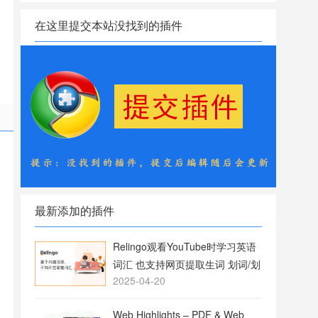
在这里提交本站没找到的插件
最新添加的插件
Relingo观看YouTube时学习英语
词汇 也支持网页提取生词 划词/划
2025-04-20
句翻译
Web Highlights – PDF & Web