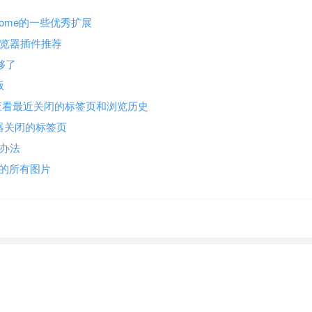
ome的一些优秀扩展
浏览器插件推荐
够了
版
ory Menu)查看最近关闭的标签页和浏览历史
撤消浏览器关闭的标签页
决办法
网页上的所有图片