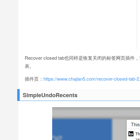
Recover closed tab也同样是恢复关闭的标
表。
插件页：
https://www.chajian5.com/recover-closed-tab-2
SimpleUndoRecents