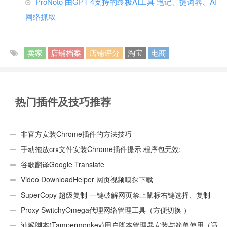
ProNoto 由GPT 4支持的终极AI工具 笔记、提词器、AI
网络抓取
卖家
店铺档案
店铺评分
淘宝
电商
热门插件及技巧推荐
非官方安装Chrome插件的方法技巧
手动拖放crx文件安装Chrome插件提示 程序包无效:
“CEX_HEADER_INVALID”的解决办法
谷歌翻译Google Translate
Video DownloadHelper 网页视频嗅探下载
SuperCopy 超级复制-一键破解网页禁止鼠标右键选择、复制
Proxy SwitchyOmega代理网络管理工具（方便切换 ）
油猴脚本(Tampermonkey)用户脚本管理器安装与简单使用（适