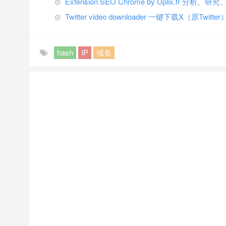
Extension SEO Chrome by Uplix.fr 分
Twitter video downloader 一键下载X（原Twi
hash
IP
域名