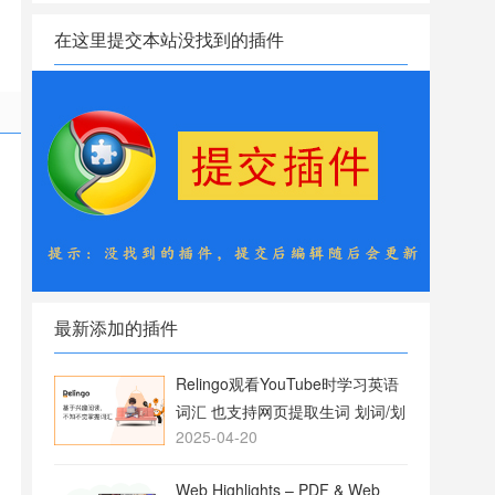
在这里提交本站没找到的插件
最新添加的插件
Relingo观看YouTube时学习英语
词汇 也支持网页提取生词 划词/划
2025-04-20
句翻译
Web Highlights – PDF & Web