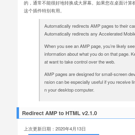
的，通常不能很好地转换成大屏幕。如果您在桌面计算机上接收来
这个插件特别有用。
Automatically redirects AMP pages to their c
Automatically redirects any Accelerated Mobi
When you see an AMP page, you’re likely seei
information about what you do on that page. K
at want to take control over the web.
AMP pages are designed for small-screen devic
nsion can be especially useful if you receive l
n your desktop computer.
Redirect AMP to HTML v2.1.0
上次更新日期：2020年4月13日