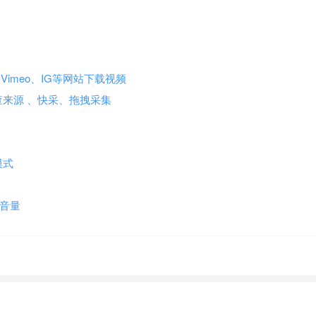
B、X、Vimeo、IG等网站下载视频
查来源 、快采、拖拽采集
色模式
大音量