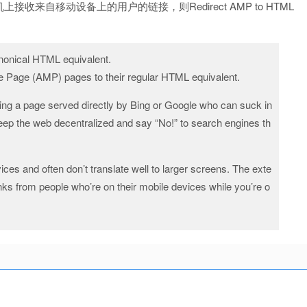
自移动设备上的用户的链接，则Redirect AMP to HTML
anonical HTML equivalent.
le Page (AMP) pages to their regular HTML equivalent.
ng a page served directly by Bing or Google who can suck in
eep the web decentralized and say “No!” to search engines th
es and often don’t translate well to larger screens. The exte
inks from people who’re on their mobile devices while you’re o