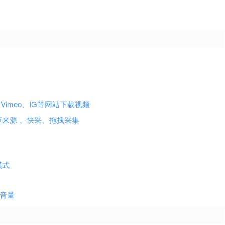
B、X、Vimeo、IG等网站下载视频
查来源 、快采、拖拽采集
色模式
大音量