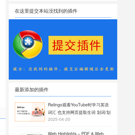
在这里提交本站没找到的插件
最新添加的插件
Relingo观看YouTube时学习英语
词汇 也支持网页提取生词 划词/划
2025-04-20
句翻译
Web Highlights – PDF & Web