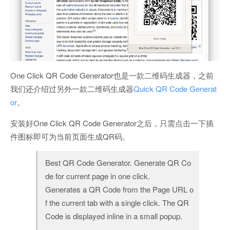
One Click QR Code Generator也是一款二维码生成器，之前
我们还介绍过另外一款二维码生成器
Quick QR Code Generat
or
。
安装好One Click QR Code Generator之后，只需点击一下插
件图标即可为当前页面生成QR码。
Best QR Code Generator. Generate QR Co
de for current page in one click.
Generates a QR Code from the Page URL o
f the current tab with a single click. The QR
Code is displayed inline in a small popup.