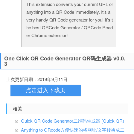
This extension converts your current URL or
anything into a QR Code immediately. It’s a
very handy QR Code generator for you! It’s t
he best QRCode Generator / QRCode Read
er Chrome extension!
One Click QR Code Generator QR码生成器 v0.0.
3
上次更新日期：2019年9月11日
点击进入下载页
相关
Quick QR Code Generator二维码生成器 (Quick QR)
Anything to QRcode方便快速的将网址/文字转换成二