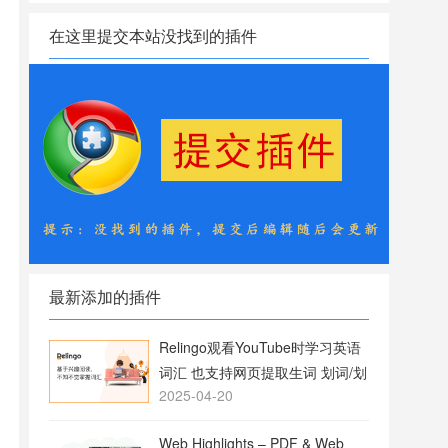
在这里提交本站没找到的插件
最新添加的插件
Relingo观看YouTube时学习英语
词汇 也支持网页提取生词 划词/划
2025-04-20
句翻译
Web Highlights – PDF & Web