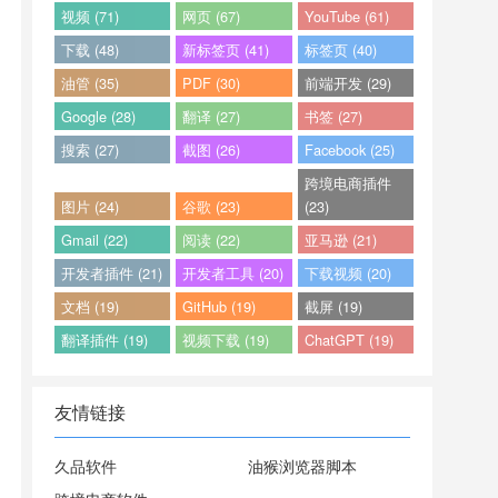
视频 (71)
网页 (67)
YouTube (61)
下载 (48)
新标签页 (41)
标签页 (40)
油管 (35)
PDF (30)
前端开发 (29)
Google (28)
翻译 (27)
书签 (27)
搜索 (27)
截图 (26)
Facebook (25)
跨境电商插件
图片 (24)
谷歌 (23)
(23)
Gmail (22)
阅读 (22)
亚马逊 (21)
开发者插件 (21)
开发者工具 (20)
下载视频 (20)
文档 (19)
GitHub (19)
截屏 (19)
翻译插件 (19)
视频下载 (19)
ChatGPT (19)
友情链接
久品软件
油猴浏览器脚本