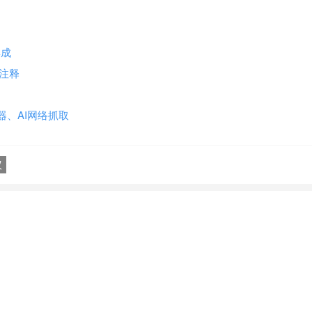
集成
加注释
词器、AI网络抓取
议