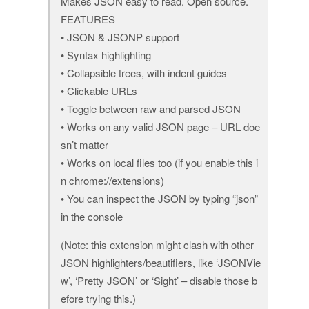
Makes JSON easy to read. Open source.
FEATURES
• JSON & JSONP support
• Syntax highlighting
• Collapsible trees, with indent guides
• Clickable URLs
• Toggle between raw and parsed JSON
• Works on any valid JSON page – URL doe
sn’t matter
• Works on local files too (if you enable this i
n chrome://extensions)
• You can inspect the JSON by typing “json”
in the console
(Note: this extension might clash with other
JSON highlighters/beautifiers, like ‘JSONVie
w’, ‘Pretty JSON’ or ‘Sight’ – disable those b
efore trying this.)