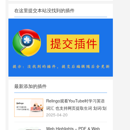
在这里提交本站没找到的插件
最新添加的插件
Relingo观看YouTube时学习英语
词汇 也支持网页提取生词 划词/划
2025-04-20
句翻译
Web Highlights – PDF & Web