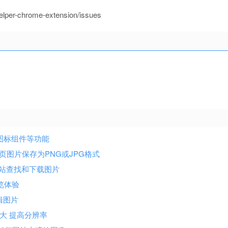
per-chrome-extension/issues
ct 图标组件等功能
下载网页图片保存为PNG或JPG格式
est 等网站查找和下载图片
浏览体验
编辑图片
片放大 提高分辨率