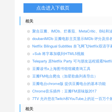
点击进入下载页
相关
聚合豆瓣、IMDb、烂番茄、MetaCritic、B
doubanIMDb 豆瓣电影主页显示IMDb 评分及排
Netflix Bilingual Subtitles 奈飞网飞Netflix双语字
+Sub 将字幕加载到HTML5视频
Teleparty 原Netflix Party 可与朋友远程观看Ne
豆瓣读书x上海图书馆馆藏查询工具
豆瓣FM电台爬虫（加星歌曲列表导出）
豆瓣电台chrome版 提供豆瓣电台的基本功能
Chrome音乐插件：豆瓣FM原味版2017
7TV 允许您在Twitch和YouTube上的近一百
相关