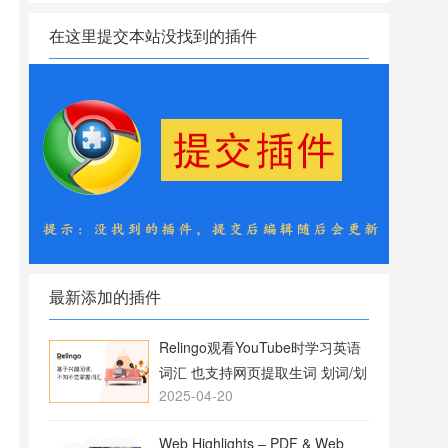
在这里提交本站没找到的插件
最新添加的插件
Relingo观看YouTube时学习英语
词汇 也支持网页提取生词 划词/划
2025-04-20
句翻译
Web Highlights – PDF & Web