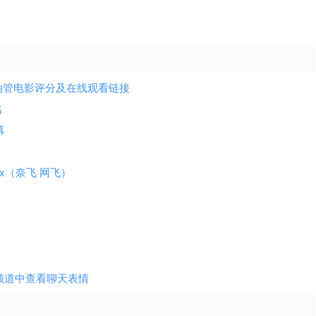
站和油管电影评分及在线观看链接
名
幕
tflix（奈飞 网飞）
万个频道中查看聊天表情