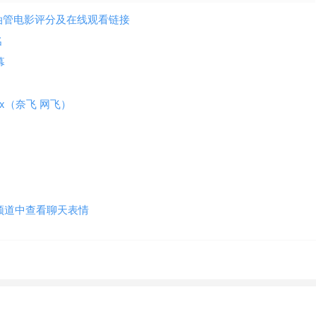
站和油管电影评分及在线观看链接
名
幕
tflix（奈飞 网飞）
万个频道中查看聊天表情