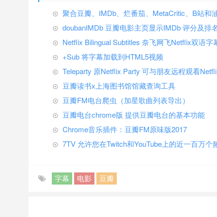
聚合豆瓣、IMDb、烂番茄、MetaCritic、B
doubanIMDb 豆瓣电影主页显示IMDb 评分及排
Netflix Bilingual Subtitles 奈飞网飞Netflix双语字
+Sub 将字幕加载到HTML5视频
Teleparty 原Netflix Party 可与朋友远程观看Ne
豆瓣读书x上海图书馆馆藏查询工具
豆瓣FM电台爬虫（加星歌曲列表导出）
豆瓣电台chrome版 提供豆瓣电台的基本功能
Chrome音乐插件：豆瓣FM原味版2017
7TV 允许您在Twitch和YouTube上的近一百
字幕
电影
豆瓣