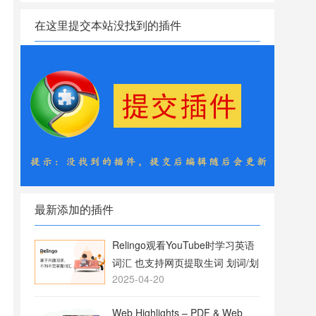
在这里提交本站没找到的插件
最新添加的插件
Relingo观看YouTube时学习英语
词汇 也支持网页提取生词 划词/划
2025-04-20
句翻译
Web Highlights – PDF & Web