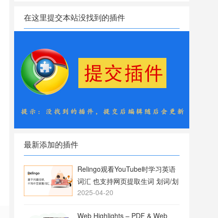
在这里提交本站没找到的插件
最新添加的插件
Relingo观看YouTube时学习英语
词汇 也支持网页提取生词 划词/划
2025-04-20
句翻译
Web Highlights – PDF & Web