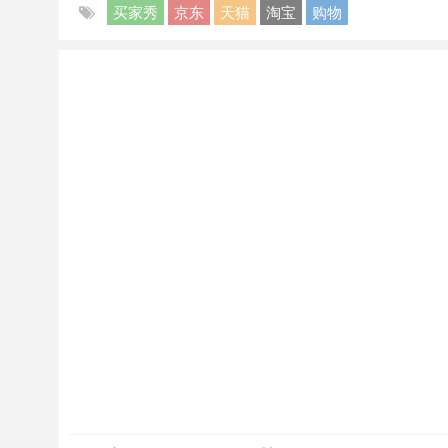
买家秀
京东
天猫
淘宝
购物