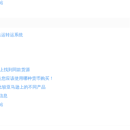
站
集运转运系统
网站上找到同款货源
价格以及您应该使用哪种货币购买！
显示的方式比较亚马逊上的不同产品
品信息
站