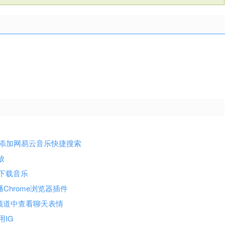
器地址栏上添加网易云音乐快捷搜索
放
源站下载音乐
线广播Chrome浏览器插件
万个频道中查看聊天表情
用IG