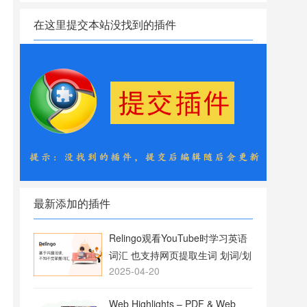
在这里提交本站没找到的插件
最新添加的插件
Relingo观看YouTube时学习英语
词汇 也支持网页提取生词 划词/划
2025-04-20
句翻译
Web Highlights – PDF & Web