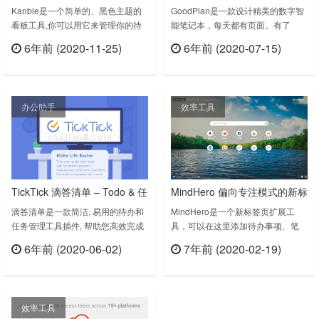
事项
Kanbie是一个简单的、黑色主题的
GoodPlan是一款设计精美的数字智
看板工具,你可以用它来管理你的待
能笔记本，每天都有页面。有了
办事项。 对任务进行细分,且有明确
GoodPlan，你的想法、笔记、待办
6年前 (2020-11-25)
6年前 (2020-07-15)
的规划、时间节点是一个能够极大提
事项甚至谷歌日历事件都只需点击一
立刻查看
立刻查看
高工作、学习效率的方法。Dark
下。您还可以跟踪您的日常进度，并
themed kanban board from any
在页面之间来回切换。Daily smart
tab.Kanbie is a simple, dark-theme
notesGoodPlan is your digital
办公助手
效率工具
kanban board accessible f……
smart notebook with a nice design
an……
TickTick 滴答清单 – Todo & 任
MindHero 偏向专注模式的新标
务提醒
签扩展 有时间管理和专注模式
滴答清单是一款简洁, 易用的待办和
MindHero是一个新标签页扩展工
任务管理工具插件, 帮助您高效完成
具，可以在这里添加待办事项、笔
所有的事情, 合理规划时间, 让生活更
记、书签等功能，同时兼具上网时间
6年前 (2020-06-02)
7年前 (2020-02-19)
轻松！滴答清单是Todo管理神器
跟踪器，Pomodoro和每日墙纸、分
立刻查看
立刻查看
TickTick的中文版，能帮您随时随地
心提醒等。MindHero 功能介绍个性
记录和管理所有事项。您可以用它制
化新标签页： MindHero 将您的新标
定学习、工作计划，生成读书、购
签页变成一个个性化的工作空间，您
效率工具
物、旅行清单，设置生日、约会、还
可以在这里添加待办事项、笔记、书