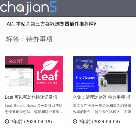
AD: 本站为第三方谷歌浏览器插件推荐网站，非Google Chr
标签：待办事项
办公助手
Chrome实
用技巧分享
Leaf 可以帮助您快速记录想
合集：清理浏览器 待办事项 书
法、笔记和待办事项
签搜索等管理Chrome的一些优
Leaf: Simple Notes 是一款可以帮助
本文旨在推荐一些清理和提高浏览器
您快速记录想法、笔记和待办事项，
效率的插件，题目去的比较大，希望
秀扩展
适用于 Chrome 和 Firefox 火狐浏览
能带给你一个新的体验。推荐的插件
2年前 (2024-04-18)
2年前 (2024-04-04)
器。主要功能快速记录：Leaf 提供
是想起一个推荐一个，所以排名是不
立刻查看
立刻查看
了一个简单的界面，您可以快速输入
分先后顺序的，请各位chajian5网友
您的笔记和想法。分类管理：您还可
客观取舍。1、Click&Clean一键删