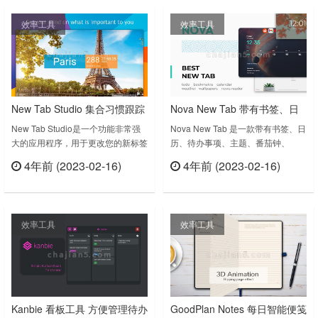
以创建不同的笔记本，以便对您的笔
除键入的URL、缓存、Cookie、您
效率工具
效率工具
记进行分类管理。搜索功能：Leaf
的下载和浏览历史记录。2、Tab
提供强大的搜索功能，您可以轻松找
Manager Plus for Chrome帮助用户
到您需要……
轻……
New Tab Studio 集合习惯跟踪
Nova New Tab 带有书签、日
器、倒计时、背景图、待办事
历、待办事项、主题、番茄
New Tab Studio是一个功能非常强
Nova New Tab 是一款带有书签、日
大的应用程序，用于更改您的新标签
历、待办事项、主题、番茄钟、
项、便笺等功能的新标签页插
钟、RSS、收音机、冥想、下
页。您可以使用我们的小部件使其绝
RSS、收音机、冥想、下载等功能
件
载功能的新标签扩展
4年前 (2023-02-16)
4年前 (2023-02-16)
对任何设计，以提高您的生产力！
的新标签浏览器扩展。带有主题预设
立刻查看
立刻查看
New tab拥有很多小部件：漂亮的背
的 Nova Tab 即使在速度较慢的计算
景，倒数定时器，待办事项列表，习
机上也非常快，并且具有惊人的功
惯跟踪器，便笺，仪表板，照片，时
能：Nova New Tab v2.2.10.0上次
效率工具
效率工具
钟，最后期限，深色主题。使用此信
更新日期：2023年1月18日……
息中心扩展名（倒数，时钟，引号，
图象，文本等）替换并自定义“新标
签”页面。这……
Kanbie 看板工具 方便管理待办
GoodPlan Notes 每日智能便笺