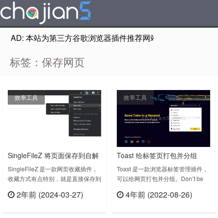
AD: 本站为第三方谷歌浏览器插件推荐网站，非Google Chr
标签：保存网页
效率工具
效率工具
SingleFileZ 将页面保存到自解
Toast 给标签页打包并分组
压式 HTML/ZIP 混合文件中
SingleFileZ 是一款网页收藏插件，
Toast 是一款浏览器标签管理插件，
收藏方式有点特别，就是直接保存到
可以给网页打包并分组。Don’t be
电脑，将页面保存到自解压式
afraid to close tabs in browser.
2年前 (2024-03-27)
4年前 (2022-08-26)
HTML/ZIP 混合文件中。跟我们之前
Save them in Toast.You quite
立刻查看
立刻查看
推荐的《SingleFile-将完整的页面保
certainly have a few tabs open or
存到一个 HTML 文件中（定期、离
pinned that are very useful, but not