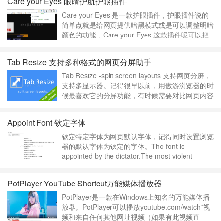
Care your Eyes 眼睛护航护眼插件
每个标签的音量。使用免费音量增强器增加扬声器
和耳机的音量。感谢音量控制器扩展的便利性和好
Care your Eyes 是一款护眼插件，护眼插件说的
处：……
继续阅读 »
简单点就是给网页提供暗黑模式或是可以调整明暗
颜色的功能，Care your Eyes 这款插件呢可以把
网页背景变成眼睛保护色或适合夜晚阅读的夜间模
式，一些无法变色的小区块可以通过单击进行变
Tab Resize 支持多种格式的网页分屏助手
色。到了晚上将自动从绿色护眼模式变为夜间阅读
模式。当然，也可以手动强制使用绿色模式或夜间
Tab Resize -split screen layouts 支持网页分屏，
模式。把……
继续阅读 »
支持多显示器。记得很早以前，用傲游浏览器的时
候最喜欢它的分屏功能，有时候需要对比网页内容
的时候，或者有时候需要两个网页同时操作，就觉
得特别好用。今天这个插件分享给大家，希望也能
Appoint Font 钦定字体
帮到你，Tab Resize 支持很多种格式的分屏。
Split Screen made eas……
继续阅读 »
钦定特定字体为网页默认字体，记得同时设置浏览
器的默认字体为钦定的字体。The font is
appointed by the dictator.The most violent
extension about font setting.Appoint default font
to all web page like a dictator, and……
继续阅读
PotPlayer YouTube Shortcut万能媒体播放器
»
PotPlayer是一款在Windows上知名的万能媒体播
放器。PotPlayer可以播放youtube.com/watch*视
频和来自任何其他网址视频（如果有此视频直