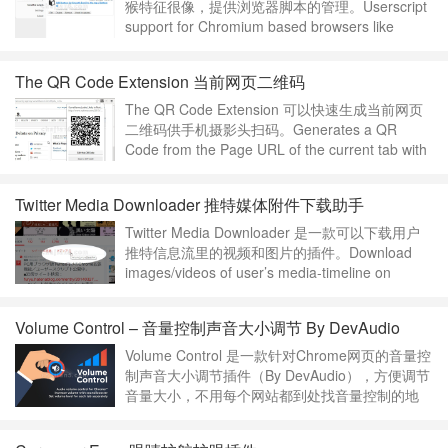
猴特征很像，提供浏览器脚本的管理。Userscript
support for Chromium based browsers like
Opera and Chrome.MeddleMonkey (fork
Violentmonkey with some features) provides
The QR Code Extension 当前网页二维码
us……
继续阅读 »
The QR Code Extension 可以快速生成当前网页
二维码供手机摄影头扫码。Generates a QR
Code from the Page URL of the current tab with
a single click. The QR Code is displayed inline in
a small popup.Pleas……
继续阅读 »
Twitter Media Downloader 推特媒体附件下载助手
Twitter Media Downloader 是一款可以下载用户
推特信息流里的视频和图片的插件。Download
images/videos of user’s media-timeline on
Twitter.If you find favorite illustrators and
photographers on Twit……
继续阅读 »
Volume Control – 音量控制声音大小调节 By DevAudio
Volume Control 是一款针对Chrome网页的音量控
制声音大小调节插件（By DevAudio），方便调节
音量大小，不用每个网站都到处找音量控制的地
方。 通过声音增强器增加音量。 使用音频控件分
别设置每个标签的音量级别。控制Chrome浏览器