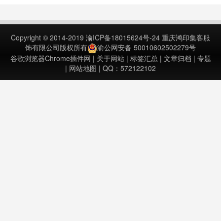
格、备忘录和文档扫描仪，并与
Microsoft Word、Excel、
PowerPoint、Google Doc……
Copyright © 2014-2019
渝ICP备18015624号-24
重庆鸿印集客服
饰有限公司版权所有
渝公网安备 50010602502279号
谷歌浏览器Chrome插件网
|
关于网站
|
标签汇总
|
文章归档
|
专题
|
网站地图
| QQ：572122102