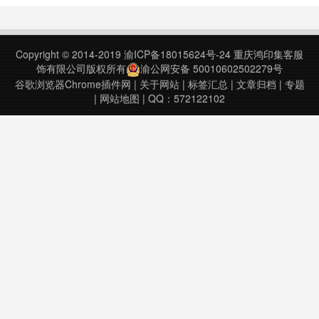
Web of Science 中实现。安装后根
据您的实际情况，选择您所属的高校
或机构。如果您不从属于任何高校机
Copyright © 2014-2019
渝ICP备18015624号-24
重庆鸿印集客服
构，直接点击Free PDFs ……
饰有限公司版权所有
渝公网安备 50010602502279号
谷歌浏览器Chrome插件网
|
关于网站
|
标签汇总
|
文章归档
|
专题
|
网站地图
| QQ：572122102