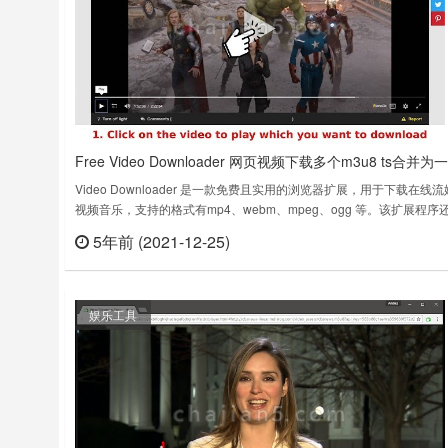
Free Video Downloader 网页视频下载多个m3u8 ts合并为
ts文件
Video Downloader 是一款免费且实用的浏览器扩展，用于下载在线
视频音乐，支持的格式有mp4、webm、mpeg、ogg 等。该扩展程序
许您下载 HTTP 实时流媒体 (HLS) 视频。 HLS 视频以扩展名为 .ts 的
5年前 (2021-12-25)
立刻
形式保存到您的计算机，并且在新版本中，插件可以将嗅探的多个流式
MPEG-DASH 视频音频和视频合并成一……
娱乐工具