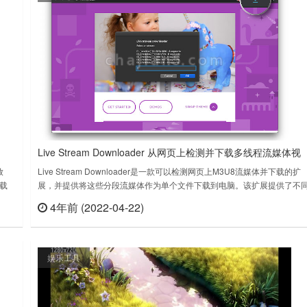
Live Stream Downloader 从网页上检测并下载多线程流媒体视
频音频
放
Live Stream Downloader是一款可以检测网页上M3U8流媒体并下载的扩
载
展，并提供将这些分段流媒体作为单个文件下载到电脑。该扩展提供了不
下载并
质量的选择，并使用InDexedDB来存储片段。它还会在文件完全取完后自
4年前 (2022-04-22)
查看
立刻查看
动合并所有片段。为了提高下载能力，该扩展还将referrer header设置为
始页面。这个扩展使用多个线程来下载HLS流，以……
娱乐工具