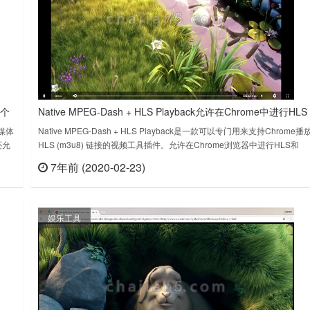
一个
Native MPEG-Dash + HLS Playback允许在Chrome中进行HLS
和MPEG-DASH本地播放
流媒体
Native MPEG-Dash + HLS Playback是一款可以专门用来支持Chrome播
还允
HLS (m3u8) 链接的视频工具插件。允许在Chrome浏览器中进行HLS和
文件
MPEG-DASH本地播放。点击Chrome中的任何m3u8或mpd链接，直接在
7年前 (2020-02-23)
查看
立刻查看
新的选项卡中播放。默认情况下，浏览器下载所请求的任何m3u8和mpd文
件。这个插件检查任何链接，看看……
娱乐工具