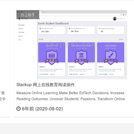
办公助手
Stackup 网上在线教育阅读插件
扩展
Measure Online Learning.Make Better EdTech Decisions. Increase
交学
Reading Outcomes. Uncover Students’ Passions. Transform Online
Learning.NEW FEATURES:– Actively Read! high……
6年前 (2020-08-02)
查看
立刻查看