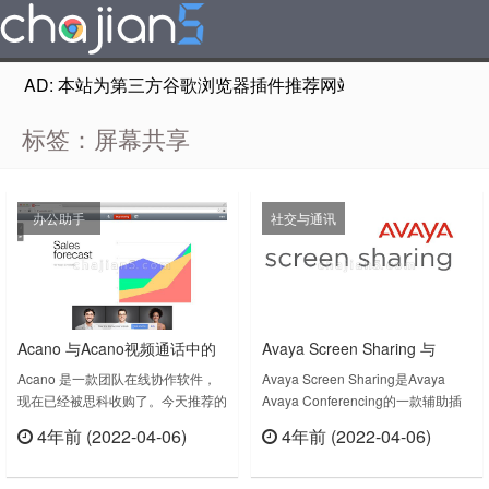
AD: 本站为第三方谷歌浏览器插件推荐网站，非Google Chr
标签：屏幕共享
办公助手
社交与通讯
Acano 与Acano视频通话中的
Avaya Screen Sharing 与
其他参与者共享屏幕或应用程
Avaya会议的实时协作屏幕共
Acano 是一款团队在线协作软件，
Avaya Screen Sharing是Avaya
现在已经被思科收购了。今天推荐的
Avaya Conferencing的一款辅助插
序
享插件
这款插件Acano 的作用是与Acano
件，方便启用与Avaya会议的实时协
4年前 (2022-04-06)
4年前 (2022-04-06)
视频通话中的其他参与者共享屏幕或
作共享屏幕，让参会者看到你的共享
立刻查看
立刻查看
应用程序。Acano v1.0.2上次更新日
内容。Avaya Screen Sharing lets
期：2014年8月27日……
you share selected apps, your