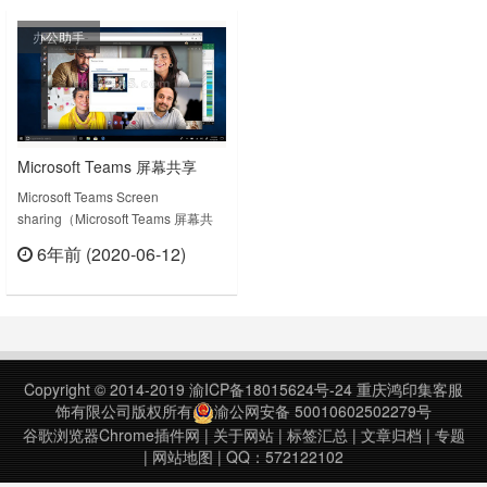
screen, or a portion of your
办公助手
scree……
Microsoft Teams 屏幕共享
Chrome插件
Microsoft Teams Screen
sharing（Microsoft Teams 屏幕共
享）的功能主要是在 Microsoft
6年前 (2020-06-12)
Teams 会议中共享你的计算机屏
立刻查看
幕。当你使用 Chrome 进行 Teams
呼叫或加入会议时，Google
Chrome 分机允许你共享屏幕：
Share your computer screen in a
M……
Copyright © 2014-2019
渝ICP备18015624号-24
重庆鸿印集客服
饰有限公司版权所有
渝公网安备 50010602502279号
谷歌浏览器Chrome插件网
|
关于网站
|
标签汇总
|
文章归档
|
专题
|
网站地图
| QQ：572122102