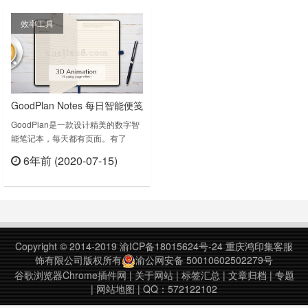
惯跟踪器，便笺，仪表板，照片，时
Themes, Fonts, Backup etc. (See
效率工具
钟，最后期限，深色主题。使用此信
demo)St……
息中心扩展名（倒数，时钟，引号，
图象，文本等）替换并自定义“新标
签”页面。这……
GoodPlan Notes 每日智能便笺
GoodPlan是一款设计精美的数字智
能笔记本，每天都有页面。有了
GoodPlan，你的想法、笔记、待办
6年前 (2020-07-15)
事项甚至谷歌日历事件都只需点击一
立刻查看
下。您还可以跟踪您的日常进度，并
在页面之间来回切换。Daily smart
notesGoodPlan is your digital
smart notebook with a nice design
an……
Copyright © 2014-2019
渝ICP备18015624号-24
重庆鸿印集客服
饰有限公司版权所有
渝公网安备 50010602502279号
谷歌浏览器Chrome插件网
|
关于网站
|
标签汇总
|
文章归档
|
专题
|
网站地图
| QQ：572122102