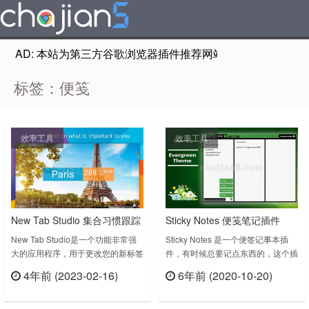
AD: 本站为第三方谷歌浏览器插件推荐网站，非Google Chr
标签：便笺
效率工具
效率工具
New Tab Studio 集合习惯跟踪
Sticky Notes 便笺笔记插件
器、倒计时、背景图、待办事
New Tab Studio是一个功能非常强
Sticky Notes 是一个便签记事本插
大的应用程序，用于更改您的新标签
件，有时候总要记点东西的，这个插
项、便笺等功能的新标签页插
页。您可以使用我们的小部件使其绝
件就是一个“便笺纸”，不过好多新标
件
4年前 (2023-02-16)
6年前 (2020-10-20)
对任何设计，以提高您的生产力！
签插件也提供了类似的功能。Most
立刻查看
立刻查看
New tab拥有很多小部件：漂亮的背
beautiful, easiest, fastest note
景，倒数定时器，待办事项列表，习
taking experience. Animated