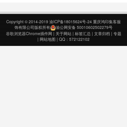
take screenshot.Accustomed to
许您创建自己的团队并分配具有截止
reading books……
日期的任务。您还可以将当前URL
添加为稍后阅读的任务，或与团队成
Copyright © 2014-2019
渝ICP备18015624号-24
重庆鸿印集客服
员共享。Asana v2.0.11上次更新日
饰有限公司版权所有
渝公网安备 50010602502279号
期……
谷歌浏览器Chrome插件网
|
关于网站
|
标签汇总
|
文章归档
|
专题
|
网站地图
| QQ：572122102