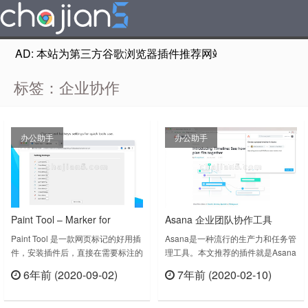
AD: 本站为第三方谷歌浏览器插件推荐网站，非Google Chr
标签：企业协作
办公助手
办公助手
Paint Tool – Marker for
Asana 企业团队协作工具
Chrome 在网页上添加标记绘
Paint Tool 是一款网页标记的好用插
Asana是一种流行的生产力和任务管
件，安装插件后，直接在需要标注的
理工具。本文推荐的插件就是Asana
画并截图
网页进行标注，然后截图即可。特别
谷歌浏览器扩展程序，可以从任何地
6年前 (2020-09-02)
7年前 (2020-02-10)
是在团队同事之间的协作上，可谓是
方轻松管理您的任务，包括从您的
立刻查看
立刻查看
一个好工具。Draw shapes, lines,
WordPress网站。您可以在浏览器中
and add text to live web pages and
的任何网页上添加和搜索任务。它允