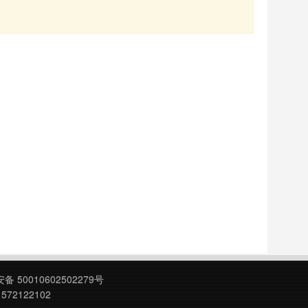
 50010602502279号
572122102