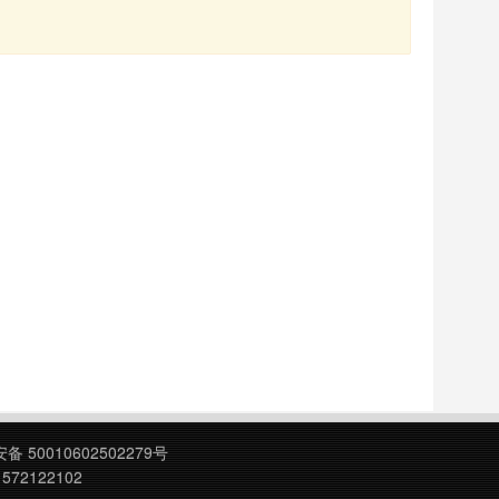
 50010602502279号
572122102