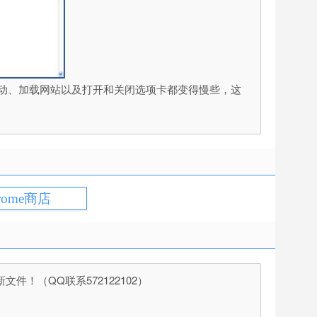
而笨重，启动、加载网站以及打开和关闭选项卡都变得慢些，这
rome商店
（QQ联系572122102）