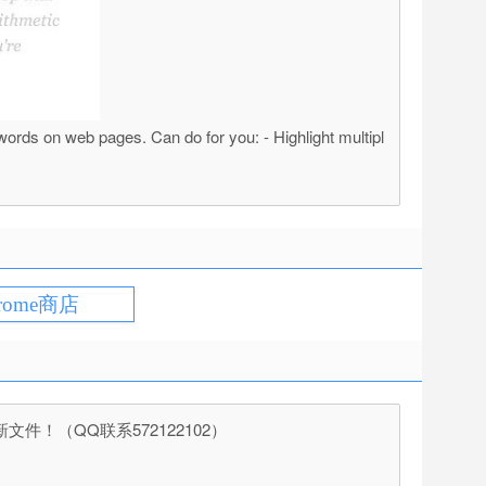
 pages. Can do for you: - Highlight multipl
rome商店
（QQ联系572122102）