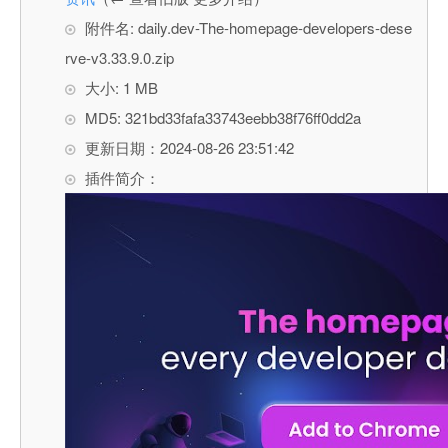
附件名: daily.dev-The-homepage-developers-dese
rve-v3.33.9.0.zip
大小: 1 MB
MD5: 321bd33fafa33743eebb38f76ff0dd2a
更新日期：2024-08-26 23:51:42
插件简介：