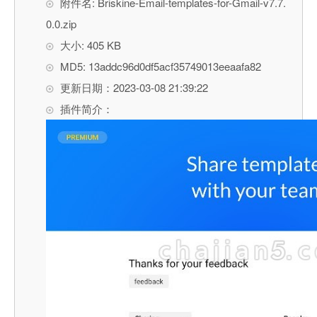
附件名: Briskine-Email-templates-for-Gmail-v7.7.
0.0.zip
大小: 405 KB
MD5: 13addc96d0df5acf35749013eeaafa82
更新日期：2023-03-08 21:39:22
插件简介：