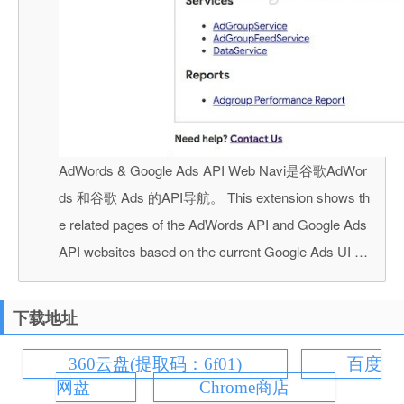
AdWords & Google Ads API Web Navi是谷歌AdWor
ds 和谷歌 Ads 的API导航。 This extension shows th
e related pages of the AdWords API and Google Ads
API websites based on the current Google Ads UI …
下载地址
360云盘(提取码：6f01)
百度
网盘
Chrome商店