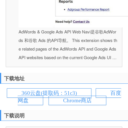
AdWords & Google Ads API Web Navi是谷歌AdWor
ds 和谷歌 Ads 的API导航。 This extension shows th
e related pages of the AdWords API and Google Ads
API websites based on the current Google Ads UI …
下载地址
360云盘(提取码：51c3)
百度
网盘
Chrome商店
下载说明