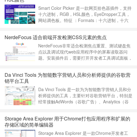
Smart Color Picker 是一款网页拾色器插件，支持
十六进制，RGB，HSL颜色，EyeDropper工具，
网站调色板。特征 ：Formats：十六进制，十六
进制速记，X11颜色名称，RGB，HSLHistory面板
最新选定的颜色detect在页面上的最常用颜色对于
NerdeFocus 适合前端开发检测CSS元素的焦点
某些网页，App提取了网页调色板此扩展非常简
单，具有简单且用户友好……
继续阅读 »
NerdeFocus非常适合检测焦点重置、测试键盘焦
点以及调试现代web应用程序中的屏幕读取器问
题。安装插件后，需要打开开发者工具调试面板，
会在末尾加上NerdeFocus 板块，是前端开发好用
的工具之一。NerdeFocus v0.3.2.0上次更新日
Da Vinci Tools 为智能数字营销人员和分析师提供的谷歌营
期：2022年1月11日……
继续阅读 »
销平台工具
Da Vinci Tools 是一款为为智能数字营销人员和分
析师提供的工具，主要针对谷歌营销平台，特别是
经常接触AdWords（谷歌广告）、Analytics（谷
歌统计） 的营销人员。Da Vinci Tools
v2021.7.9.0上次更新日期：2021年7月11日……
Storage Area Explorer 用于Chrome打包应用程序和扩展的
继续阅读 »
存储区域的简单编辑器
Storage Area Explorer 是一款Chrome开发者工