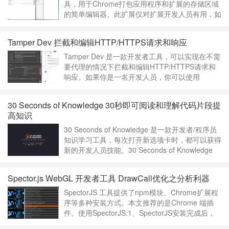
具，用于Chrome打包应用程序和扩展的存储区域
的简单编辑器。此扩展仅对扩展开发人员有用，如
果您不是开发人员，不要安装这个插件。Storage
Area Explorer v0.4.3.0上次更新日期：2022年3月
Tamper Dev 拦截和编辑HTTP/HTTPS请求和响应
14日……
继续阅读 »
Tamper Dev 是一款开发者工具，可以实现在不需
要代理的情况下拦截和编辑HTTP/HTTPS请求和
响应。如果你是一名开发人员，你可以使用
Tamper Dev来调试你的网站，或者如果你是
pentester，你可以通过检查浏览器的HTTP流量来
30 Seconds of Knowledge 30秒即可阅读和理解代码片段提
使用它来搜索安全漏洞。与大多数其他扩展不同，
高知识
Tamper Dev允许您拦截、检查和修改请求，然后
再将其……
继续阅读 »
30 Seconds of Knowledge 是一款开发者/程序员
知识学习工具，每次打开新选项卡时，都可以获得
新的开发人员技能。30 Seconds of Knowledge
v1.2.0.0上次更新日期：2021年11月19日……
继
续阅读 »
Spector.js WebGL 开发者工具 DrawCall优化之分析利器
SpectorJS 工具提供了npm模块、Chrome扩展程
序等多种安装方式。本文推荐的是Chrome 端插
件。使用SpectorJS:1、SpectorJS安装完成后，
Chrome浏览器的地址栏右侧将会出现一个红色小