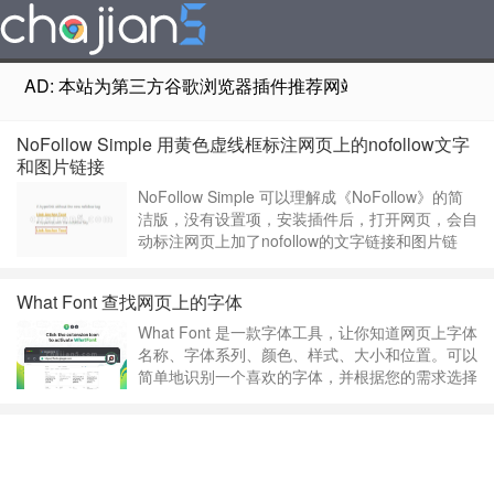
AD: 本站为第三方谷歌浏览器插件推荐网站，非Google Chr
NoFollow Simple 用黄色虚线框标注网页上的nofollow文字
和图片链接
NoFollow Simple 可以理解成《NoFollow》的简
洁版，没有设置项，安装插件后，打开网页，会自
动标注网页上加了nofollow的文字链接和图片链
接。如果你想要更多选项的扩展，如网站过滤，为
链接设置自己的CSS样式，当发现nofollow或
What Font 查找网页上的字体
noindex元标签时显示信息框，请查看开发者的另
一个《NoFollow插件》。NoFollow ……
继续阅读
What Font 是一款字体工具，让你知道网页上字体
»
名称、字体系列、颜色、样式、大小和位置。可以
简单地识别一个喜欢的字体，并根据您的需求选择
完全相同的字体，而无需长时间搜索合适的字体。
此扩展支持Google API作为字体查找器，因此您
将获得有关所有流行的Google字体的信息。What
Font – find font v5.4.2.0……
继续阅读 »