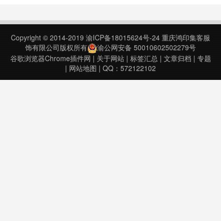
置和布局选项忠实地表达你的创意。
随时随地工作 – 与 OneDrive 和
On……
Copyright © 2014-2019
渝ICP备18015624号-24
重庆鸿印集客服
饰有限公司版权所有
渝公网安备 50010602502279号
谷歌浏览器Chrome插件网
|
关于网站
|
标签汇总
|
文章归档
|
专题
|
网站地图
| QQ：572122102