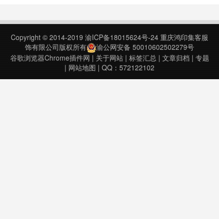
xterm-compatible terminal emulator
Shell App v0.35上次更新日期：
an……
2020年9月13日……
Copyright © 2014-2019
渝ICP备18015624号-24
重庆鸿印集客服
饰有限公司版权所有
渝公网安备 50010602502279号
谷歌浏览器Chrome插件网
|
关于网站
|
标签汇总
|
文章归档
|
专题
|
网站地图
| QQ：572122102