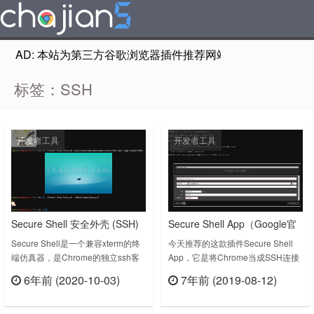
AD: 本站为第三方谷歌浏览器插件推荐网站，非Google Chr
标签：SSH
开发者工具
开发者工具
Secure Shell 安全外壳 (SSH)
Secure Shell App（Google官
方）将Chrome当成SSH连接工
Secure Shell是一个兼容xterm的终
今天推荐的这款插件Secure Shell
端仿真器，是Chrome的独立ssh客
App，它是将Chrome当成SSH连接
具的浏览器应用
户端。它使用本机客户机直接连接到
工具的浏览器应用，由Google官方
6年前 (2020-10-03)
7年前 (2019-08-12)
ssh服务器，而不需要外部代理。
出品。支持窗口多开，支持界面自定
立刻查看
立刻查看
Terminal emulator and SSH and
义。Secure Shell App v0.19上次更
SFTP client.Secure Shell is an
新日期：2019年8月6日Secure