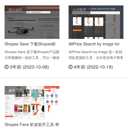
图，方便商家 选品 和 运营。友鹰数
图片插件
办公助手
据(Extension) v1.1.10.0上次更新日
期：2024年4月24日……
Shopee Save 下载Shopee虾
AliPrice Search by image for
皮产品图片和视频
China import 用图片搜索在阿
Shopee Save 是下载Shopee产品图
AliPrice Search by image 是一款找
片和视频的一款好工具，可以一键保
同款货源的工具，允许您在电子商务
里巴巴找同款
存Shopee产品图片！Shopee Save
网站上轻松查找源商品，支持主流电
3年前 (2023-10-08)
4年前 (2022-10-19)
v3.0.17.0上次更新日期：2023年8
商平台网站。是亚马逊卖家、易趣卖
立刻查看
立刻查看
月23日……
家、Shopee、Shopify和
Woocommerce卖家的必备工具。主
要特点：1.在TB、拼多多、益武
效率工具
果、1б88、AE、eBay、Shopee、
JD、Wildberries、vvic上按图
片……
Shopee Fans 虾皮助手工具 帮