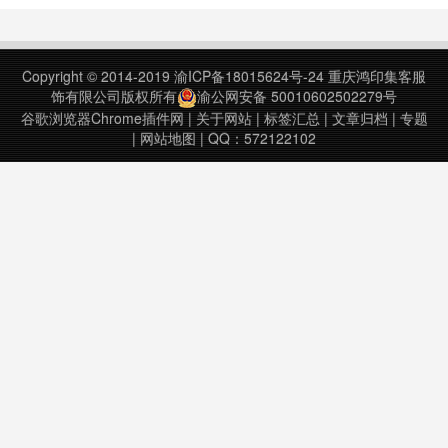
We do all the work. You just shop
and save.By clickin……
Copyright © 2014-2019
渝ICP备18015624号-24
重庆鸿印集客服
饰有限公司版权所有
渝公网安备 50010602502279号
谷歌浏览器Chrome插件网
|
关于网站
|
标签汇总
|
文章归档
|
专题
|
网站地图
| QQ：572122102