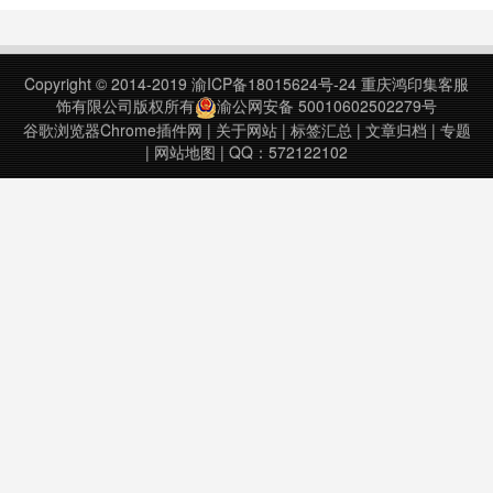
作为去中心化生态的基础设施，可以
进行查看资产、转账收款、连接与授
权DApp、添加或切换网络等操作。
Copyright © 2014-2019
渝ICP备18015624号-24
重庆鸿印集客服
秉持去中心化的目标……
饰有限公司版权所有
渝公网安备 50010602502279号
谷歌浏览器Chrome插件网
|
关于网站
|
标签汇总
|
文章归档
|
专题
|
网站地图
| QQ：572122102